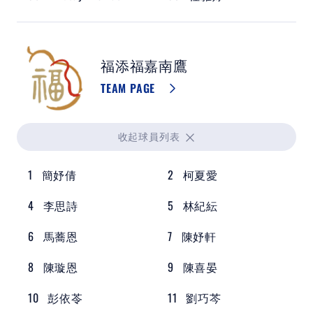
福添福嘉南鷹
TEAM PAGE
收起
球員列表
1
簡妤倩
2
柯夏愛
4
李思詩
5
林紀紜
6
馬蕎恩
7
陳妤軒
8
陳璇恩
9
陳喜晏
10
彭依苓
11
劉巧芩