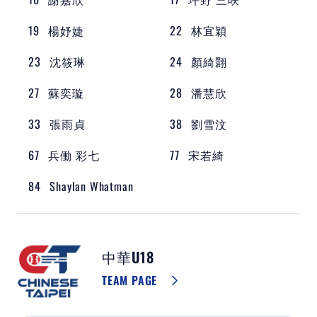
19
楊妤婕
22
林宜穎
23
沈筱琳
24
顏綺翾
27
蘇奕璇
28
潘慧欣
33
張雨貞
38
劉雪汶
67
兵働 彩七
77
宋若綺
84
Shaylan Whatman
中華U18
TEAM PAGE