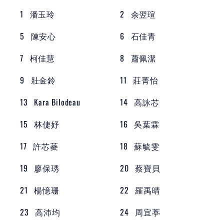
1
潘玉玲
2
余翌瑄
5
陳安心
6
石佳青
7
柯佳慧
8
蕭佩潔
9
壯金鈴
11
莊菁怡
13
Kara Bilodeau
14
高詠芯
15
林倢妤
16
吳葉霖
17
許芯菱
18
蘇毓雯
19
廖保琇
20
蔡寶貝
21
楊憶珊
22
羅禹晴
23
高沛均
24
周宜葶