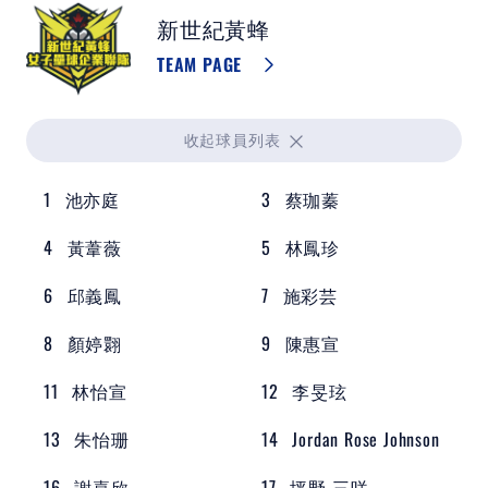
新世紀黃蜂
TEAM PAGE
收起
球員列表
1
池亦庭
3
蔡珈蓁
4
黃葦薇
5
林鳳珍
6
邱義鳳
7
施彩芸
8
顏婷翾
9
陳惠宣
11
林怡宣
12
李旻玹
13
朱怡珊
14
Jordan Rose Johnson
16
謝嘉欣
17
坪野 三咲