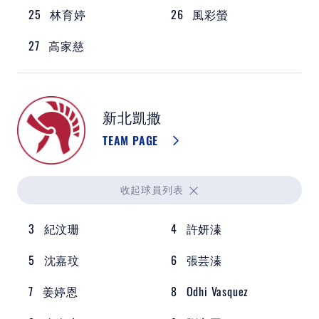
25
林育婷
26
風彩螢
27
高家慈
新北凱撒
TEAM PAGE
收起
球員列表
3
紀汶珊
4
許妍溱
5
沈嘉玟
6
張芸溱
7
姜婷恩
8
Odhi Vasquez