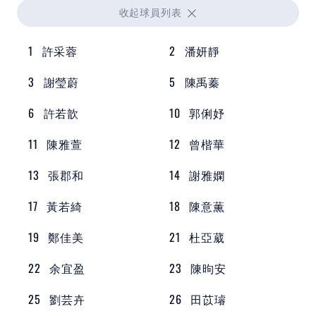
收起
球員列表
1
許采蓉
2
潘妍靜
3
謝瑩蔚
5
陳禹蓁
6
許若歆
10
郭俐妤
11
陳雅萱
12
曾楷華
13
張郡和
14
謝雅嫻
17
黃若綺
18
陳意薫
19
鄭佳美
21
杜亞葳
22
余宜盈
23
陳昫安
25
劉芸卉
26
田苡璿