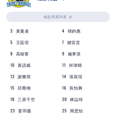
裁判
最新消息
收起
球員列表
下載專區
3
黃曼凌
4
韓鈞惠
5
王廷瑄
7
鍾宜芸
聯絡我們
8
高稜甯
9
施聿淇
10
黃語嫣
11
何瑋睛
POLICY
13
謝雅琪
14
張宸瑄
隱私權政策
15
邱喬翊
16
吳怡興
網站使用條款
18
三原千空
20
林誌玲
23
姜羽薇
25
簡思怡
LINK