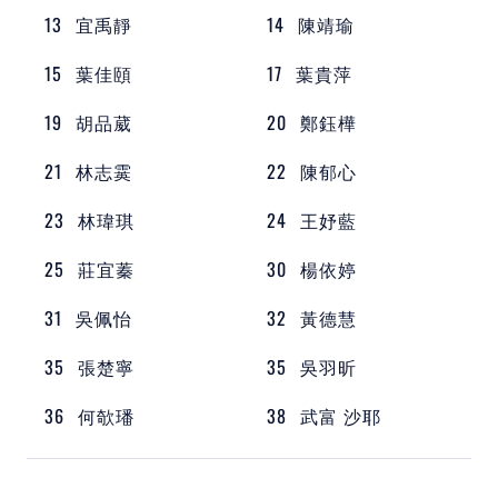
13
宜禹靜
14
陳靖瑜
15
葉佳頤
17
葉貴萍
19
胡品葳
20
鄭鈺樺
21
林志霙
22
陳郁心
23
林瑋琪
24
王妤藍
25
莊宜蓁
30
楊依婷
31
吳佩怡
32
黃德慧
35
張楚寧
35
吳羽昕
36
何欹璠
38
武富 沙耶