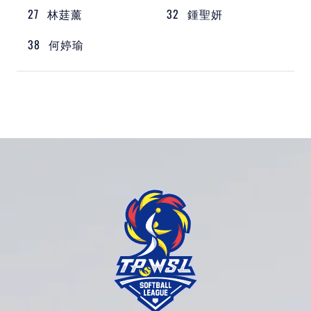
27
林莛薰
32
鍾聖妍
38
何婷瑜