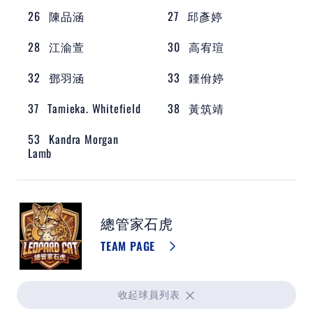
26
陳品涵
27
邱彥婷
教育部體育署
28
江渝萱
30
高宥瑄
中華民國壘球協會
32
鄧羽涵
33
鍾佾婷
WBSC ASIA
37
Tamieka. Whitefield
38
黃筑靖
世界棒壘球總會
53
Kandra Morgan
Lamb
WBSC認證球棒清單
亞洲壘球總會
總管家石虎
TEAM PAGE
收起
球員列表