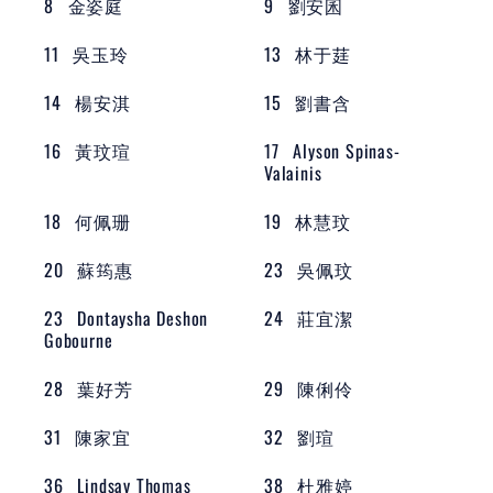
8
金姿庭
9
劉安囷
11
吳玉玲
13
林于莛
14
楊安淇
15
劉書含
16
黃玟瑄
17
Alyson Spinas-
Valainis
18
何佩珊
19
林慧玟
20
蘇筠惠
23
吳佩玟
23
Dontaysha Deshon
24
莊宜潔
Gobourne
28
葉好芳
29
陳俐伶
31
陳家宜
32
劉瑄
36
Lindsay Thomas
38
杜雅婷