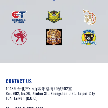
CONTACT US
10489 台北市中山區朱崙街20號902室
Rm. 902, No.20, Zhulun St., Zhongshan Dist., Taipei City
104, Taiwan (R.O.C.)