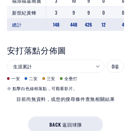
福添福嘉南鷹
3
10
9
0
0
新世紀黃蜂
3
9
9
0
0
總計
148
448
426
12
4
安打落點分佈圖
0
場
一安
二安
三安
全壘打
※ 點擊白色線框落點，可觀看影片。
目前尚無資料，或您的搜尋條件查無相關結果
BACK 返回球隊