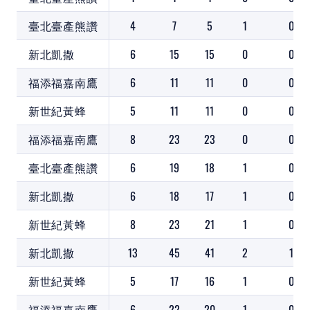
臺北臺產熊讚
4
7
5
1
0
新北凱撒
6
15
15
0
0
福添福嘉南鷹
6
11
11
0
0
新世紀黃蜂
5
11
11
0
0
福添福嘉南鷹
8
23
23
0
0
臺北臺產熊讚
6
19
18
1
0
新北凱撒
6
18
17
1
0
新世紀黃蜂
8
23
21
1
0
新北凱撒
13
45
41
2
1
新世紀黃蜂
5
17
16
1
0
福添福嘉南鷹
6
22
20
1
0