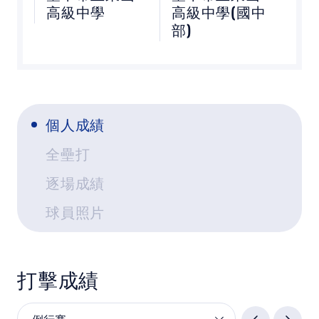
高級中學
高級中學(國中
教育部體育署
部)
中華民國壘球協會
WBSC ASIA
個人成績
世界棒壘球總會
全壘打
WBSC認證球棒清單
逐場成績
球員照片
亞洲壘球總會
打擊成績