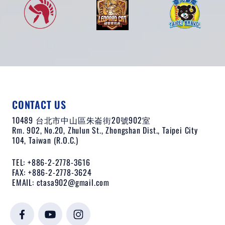
CONTACT US
10489 台北市中山區朱崙街20號902室
Rm. 902, No.20, Zhulun St., Zhongshan Dist., Taipei City
104, Taiwan (R.O.C.)
TEL: +886-2-2778-3616
FAX: +886-2-2778-3624
EMAIL:
ctasa902@gmail.com