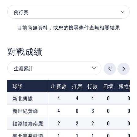
目前尚無資料，或您的搜尋條件查無相關結果
對戰成績
球隊
出賽數
打席
打數
四壞
犧牲短
新北凱撒
4
4
4
0
0
新世紀黃蜂
4
6
6
0
0
福添福嘉南鷹
2
2
2
0
0
臺北臺產熊讚
1
1
1
0
0