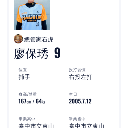
裁判
最新消息
下載專區
總管家石虎
9
廖保琇
聯絡我們
位置
投打習慣
POLICY
捕手
右投左打
隱私權政策
身高/體重
生日
167
64
2005.7.12
網站使用條款
/
cm
kg
畢業高中
畢業國中
LINK
臺中市立東山
臺中市立東山