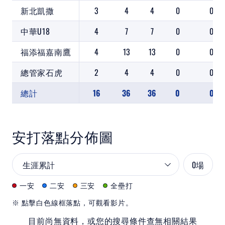
新北凱撒
3
4
4
0
0
中華U18
4
7
7
0
0
福添福嘉南鷹
4
13
13
0
0
總管家石虎
2
4
4
0
0
總計
16
36
36
0
0
安打落點分佈圖
0
場
一安
二安
三安
全壘打
※ 點擊白色線框落點，可觀看影片。
目前尚無資料，或您的搜尋條件查無相關結果