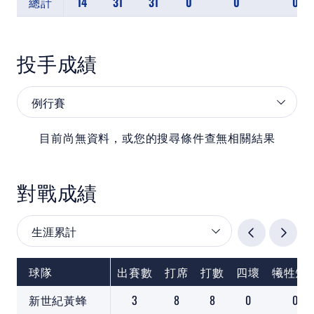
總計
14
31
31
0
0
0
投手成績
目前尚無資料，或您的搜尋條件查無相關結果
對戰成績
球隊
出賽數
打席
打數
四壞
犧牲短
新世紀黃蜂
3
8
8
0
0