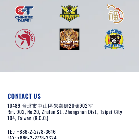
CONTACT US
10489 台北市中山區朱崙街20號902室
Rm. 902, No.20, Zhulun St., Zhongshan Dist., Taipei City
104, Taiwan (R.O.C.)
TEL: +886-2-2778-3616
FAX: +886-2-2778-3624