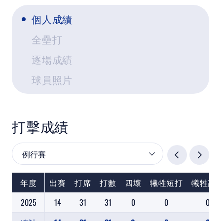
教育部體育署
個人成績
全壘打
中華民國壘球協會
逐場成績
WBSC ASIA
球員照片
世界棒壘球總會
WBSC認證球棒清單
打擊成績
亞洲壘球總會
年度
出賽
打席
打數
四壞
犧牲短打
犧牲高
2025
14
31
31
0
0
0