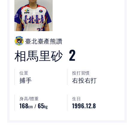
裁判
最新消息
下載專區
臺北臺產熊讚
2
相馬里砂
聯絡我們
位置
投打習慣
POLICY
捕手
右投右打
隱私權政策
身高/體重
生日
168
65
1996.12.8
網站使用條款
/
cm
kg
LINK