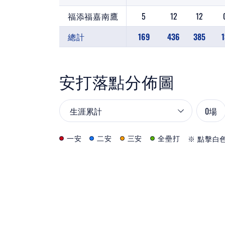
福添福嘉南鷹
5
12
12
總計
169
436
385
1
安打落點分佈圖
0
場
一安
二安
三安
全壘打
※ 點擊白