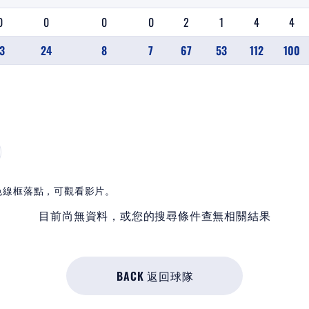
0
0
0
0
2
1
4
4
3
24
8
7
67
53
112
100
色線框落點，可觀看影片。
目前尚無資料，或您的搜尋條件查無相關結果
BACK 返回球隊