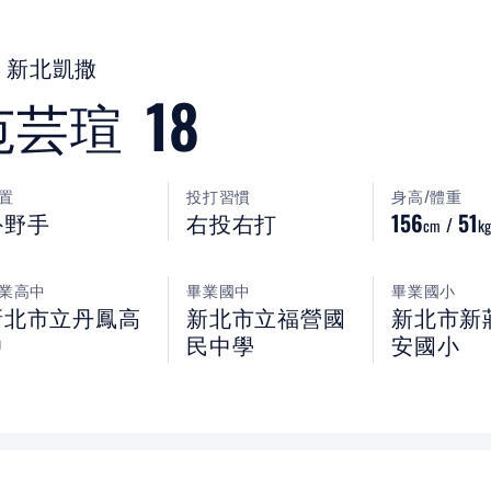
世界棒壘球總會
新北凱撒
WBSC認證球棒清單
18
范芸瑄
亞洲壘球總會
置
投打習慣
身高/體重
外野手
右投右打
156
51
/
cm
kg
業高中
畢業國中
畢業國小
新北市立丹鳳高
新北市立福營國
新北市新
中
民中學
安國小