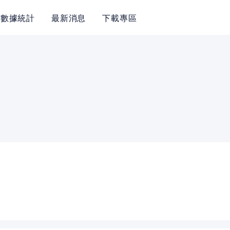
數據統計
最新消息
下載專區
POLICY
隱私權政策
網站使用條款
LINK
教育部體育署
中華民國壘球協會
WBSC ASIA