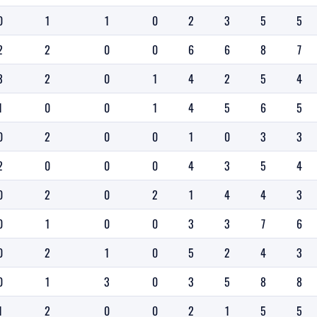
0
1
1
0
2
3
5
5
2
2
0
0
6
6
8
7
3
2
0
1
4
2
5
4
1
0
0
1
4
5
6
5
0
2
0
0
1
0
3
3
2
0
0
0
4
3
5
4
0
2
0
2
1
4
4
3
0
1
0
0
3
3
7
6
0
2
1
0
5
2
4
3
0
1
3
0
3
5
8
8
1
2
0
0
2
1
5
5