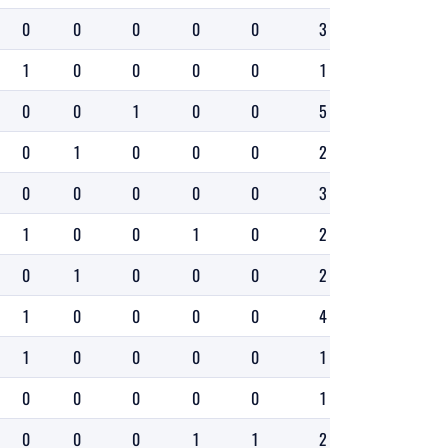
0
0
0
0
0
3
5
5
1
0
0
0
0
1
10
9
0
0
1
0
0
5
9
8
0
1
0
0
0
2
8
8
0
0
0
0
0
3
3
3
1
0
0
1
0
2
7
6
0
1
0
0
0
2
6
6
1
0
0
0
0
4
7
8
1
0
0
0
0
1
4
5
0
0
0
0
0
1
8
8
0
0
0
1
1
2
6
5