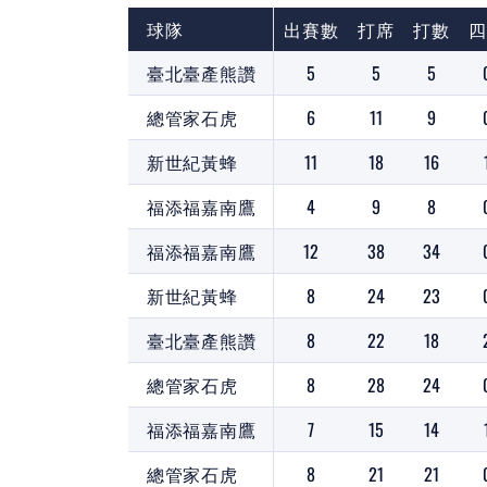
球隊
出賽數
打席
打數
四
臺北臺產熊讚
5
5
5
總管家石虎
6
11
9
新世紀黃蜂
11
18
16
福添福嘉南鷹
4
9
8
福添福嘉南鷹
12
38
34
新世紀黃蜂
8
24
23
臺北臺產熊讚
8
22
18
總管家石虎
8
28
24
福添福嘉南鷹
7
15
14
總管家石虎
8
21
21