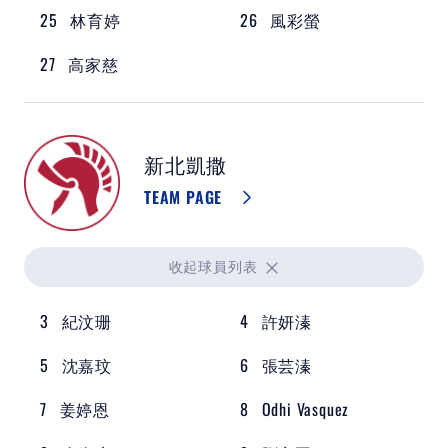
25
林育婷
26
風彩螢
27
高家慈
新北凱撒
TEAM PAGE
收起
球員列表
3
紀汶珊
4
許妍溱
5
沈嘉玟
6
張芸溱
7
姜婷恩
8
Odhi Vasquez