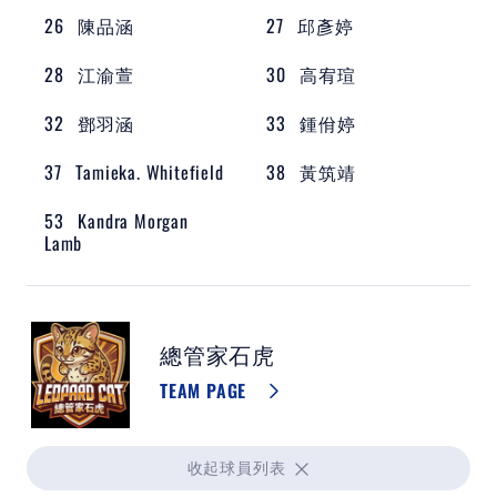
26
陳品涵
27
邱彥婷
教育部體育署
28
江渝萱
30
高宥瑄
中華民國壘球協會
32
鄧羽涵
33
鍾佾婷
WBSC ASIA
37
Tamieka. Whitefield
38
黃筑靖
世界棒壘球總會
53
Kandra Morgan
Lamb
WBSC認證球棒清單
亞洲壘球總會
總管家石虎
TEAM PAGE
收起
球員列表