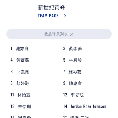
新世紀黃蜂
TEAM PAGE
收起
球員列表
1
池亦庭
3
蔡珈蓁
4
黃葦薇
5
林鳳珍
6
邱義鳳
7
施彩芸
8
顏婷翾
9
陳惠宣
11
林怡宣
12
李旻玹
13
朱怡珊
14
Jordan Rose Johnson
16
謝嘉欣
17
坪野 三咲