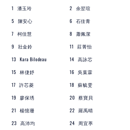
1
潘玉玲
2
余翌瑄
5
陳安心
6
石佳青
7
柯佳慧
8
蕭佩潔
9
壯金鈴
11
莊菁怡
13
Kara Bilodeau
14
高詠芯
15
林倢妤
16
吳葉霖
17
許芯菱
18
蘇毓雯
19
廖保琇
20
蔡寶貝
21
楊憶珊
22
羅禹晴
23
高沛均
24
周宜葶