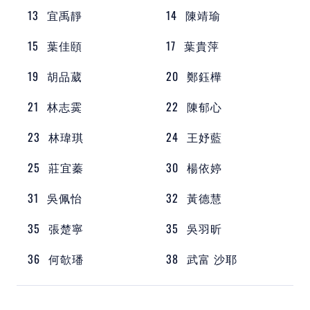
13
宜禹靜
14
陳靖瑜
15
葉佳頤
17
葉貴萍
19
胡品葳
20
鄭鈺樺
21
林志霙
22
陳郁心
23
林瑋琪
24
王妤藍
25
莊宜蓁
30
楊依婷
31
吳佩怡
32
黃德慧
35
張楚寧
35
吳羽昕
36
何欹璠
38
武富 沙耶