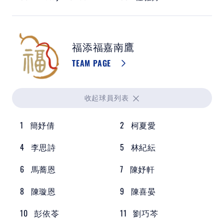
福添福嘉南鷹
TEAM PAGE
收起
球員列表
1
簡妤倩
2
柯夏愛
4
李思詩
5
林紀紜
6
馬蕎恩
7
陳妤軒
8
陳璇恩
9
陳喜晏
10
彭依苓
11
劉巧芩