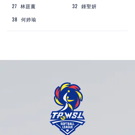
27
林莛薰
32
鍾聖妍
38
何婷瑜