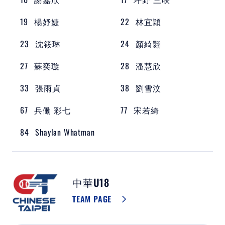
19
楊妤婕
22
林宜穎
23
沈筱琳
24
顏綺翾
27
蘇奕璇
28
潘慧欣
33
張雨貞
38
劉雪汶
67
兵働 彩七
77
宋若綺
84
Shaylan Whatman
中華U18
TEAM PAGE