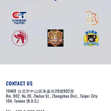
CONTACT US
10489 台北市中山區朱崙街20號902室
Rm. 902, No.20, Zhulun St., Zhongshan Dist., Taipei City
104, Taiwan (R.O.C.)