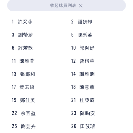
收起
球員列表
1
許采蓉
2
潘妍靜
3
謝瑩蔚
5
陳禹蓁
6
許若歆
10
郭俐妤
11
陳雅萱
12
曾楷華
13
張郡和
14
謝雅嫻
17
黃若綺
18
陳意薫
19
鄭佳美
21
杜亞葳
22
余宜盈
23
陳昫安
25
劉芸卉
26
田苡璿