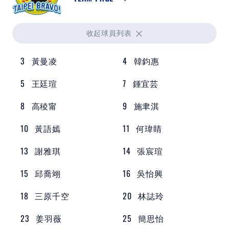
裁判
最新消息
收起
球員列表
下載專區
3
黃曼凌
4
韓鈞惠
5
王廷瑄
7
鍾宜芸
聯絡我們
8
高稜甯
9
施聿淇
10
黃語嫣
11
何瑋睛
POLICY
13
謝雅琪
14
張宸瑄
隱私權政策
15
邱喬翊
16
吳怡興
網站使用條款
18
三原千空
20
林誌玲
23
姜羽薇
25
簡思怡
LINK