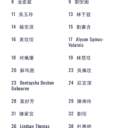
8
金姿庭
9
劉安囷
11
吳玉玲
13
林于莛
14
楊安淇
15
劉書含
16
黃玟瑄
17
Alyson Spinas-
Valainis
18
何佩珊
19
林慧玟
20
蘇筠惠
23
吳佩玟
23
Dontaysha Deshon
24
莊宜潔
Gobourne
28
葉好芳
29
陳俐伶
31
陳家宜
32
劉瑄
36
Lindsay Thomas
38
杜雅婷